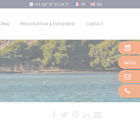
FR
EN
+33 (0)7 87 23 24 71
IONAL
PRIVATISATION & ÉVÉNEMENT
CONTACT
Infos